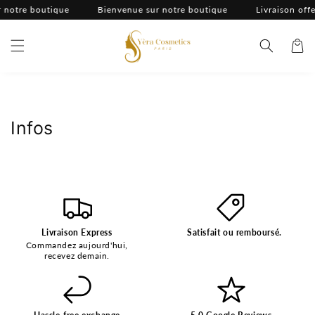
et
 notre boutique
Bienvenue sur notre boutique
Livraison offe
passer
au
contenu
Panier
Infos
Livraison Express
Satisfait ou remboursé.
Commandez aujourd'hui,
recevez demain.