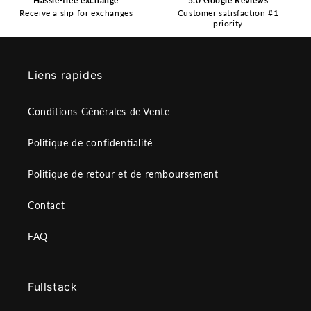
Hassle-free exchange
5.0 Google Reviews
Receive a slip for exchanges
Customer satisfaction #1
priority
Liens rapides
Conditions Générales de Vente
Politique de confidentialité
Politique de retour et de remboursement
Contact
FAQ
Fullstack